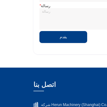
رسالة
*
يقدم
اتصل بنا
Herun Machinery (Shanghai) Co.، Lt.