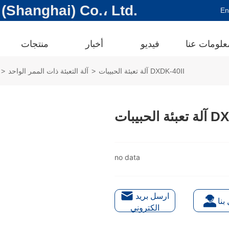
شركة hanghai) Co.، Ltd
En
علومات عنا
فيديو
أخبار
منتجات
آلة تعبئة الحبيبات DXDK-40II
>
آلة التعبئة ذات الممر الواحد
>
DXDK-40II
no data
ارسل بريد
بنا
الكتروني