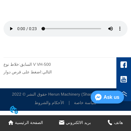
خلاط نوع V VH-500
السابق:
التالي:
اضغط على قرص دوار
حقوق النشر © 2022 Herun Machinery (Shanghai) Co.، Ltd.
Ask us
سياسة خاصة
الأحكام والشروط
هاتف
بريد الالكتروني
الصفحة الرئيسية